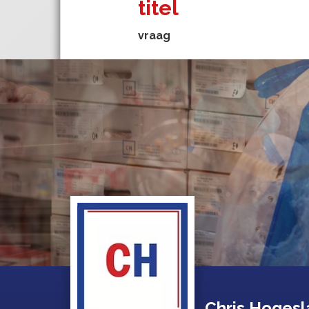
titel
vraag
Chris Hogesl