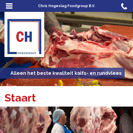
Chris Hogeslag Foodgroup B.V.
Alleen het beste kwaliteit kalfs- en rundvlees
Staart